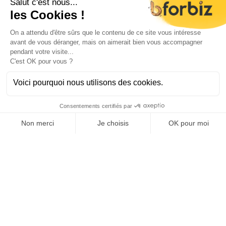
maintenance des systèmes
vérification et la mise à jour
de climatisation pour les
des systèmes de régulation,
salles informatiques. Nos
GTB et GTC, pour une
solutions garantissent un
gestion optimale de votre
environnement stable et
consommation énergétique.
sécurisé pour les
Ballons d'eau chaude
équipements électroniques,
thermodynamiques
essentiel pour prévenir les
surchauffes et assurer le bon
Nous assurons la
fonctionnement des
maintenance des ballons
infrastructures IT.
d’eau chaude
thermodynamiques pour
Installation de
garantir leur performance et
chambre froide
leur efficacité énergétique
L’expertise
sur le long terme.
d’INGETHERMIQUE dans
l’installation de chambres
froides est essentielle pour le
stockage de produits
périssables dans les secteurs
alimentaire et